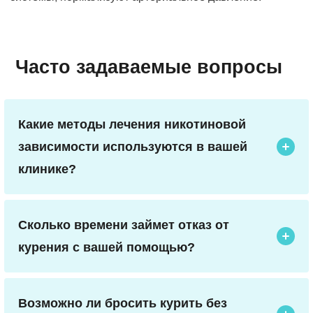
Часто задаваемые вопросы
Какие методы лечения никотиновой
зависимости используются в вашей
клинике?
Мы применяем комбинированный подход, включающий
медикаментозную терапию (заместительная никотиновая
Сколько времени займет отказ от
терапия, препараты для снижения тяги),
психотерапевтические сеансы (когнитивно-поведенческая
курения с вашей помощью?
терапия) и обучение стратегиям управления стрессом.
Длительность лечения варьируется в зависимости от
Индивидуальный план подбирается с учетом стажа
уровня зависимости. Обычно основные этапы занимают
курения и состояния здоровья.
Возможно ли бросить курить без
от 4 до 12 недель, но долгосрочные изменения