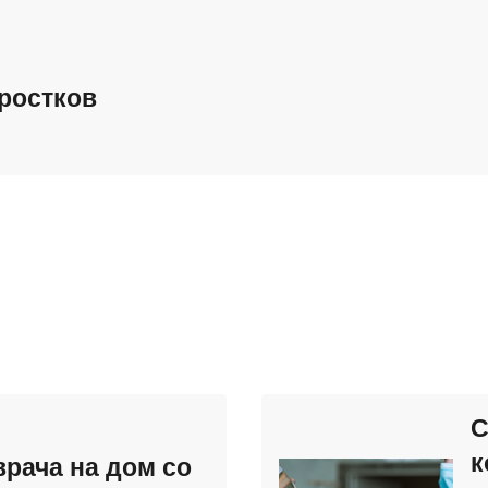
ростков
С
к
рача на дом со