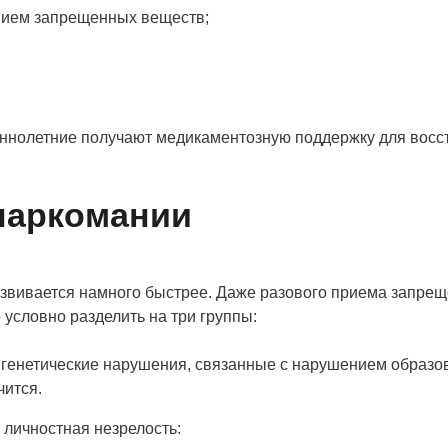
ением запрещенных веществ;
ннолетние получают медикаментозную поддержку для восст
наркомании
азвивается намного быстрее. Даже разового приема запре
условно разделить на три группы:
генетические нарушения, связанные с нарушением образова
чится.
 личностная незрелость: