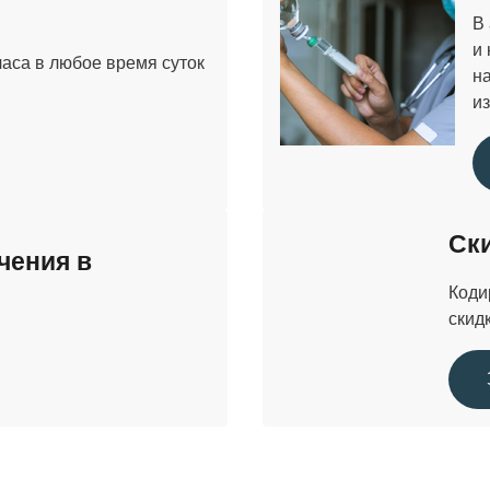
В
и
часа в любое время суток
н
из
Ск
чения в
Коди
скид