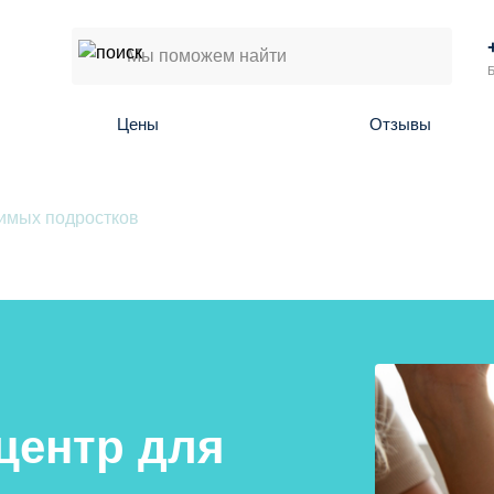
Б
Цены
Отзывы
имых подростков
центр для