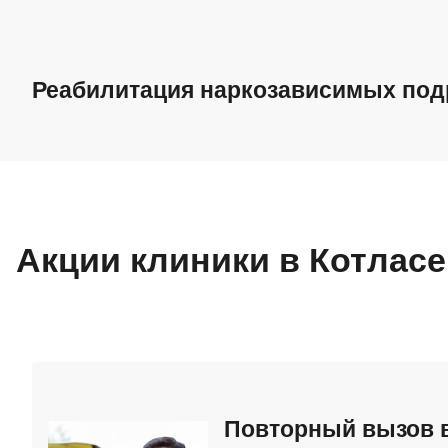
Реабилитация наркозависимых под
Реабилитация наркозависимых подростков
Метод Шичко
Акции клиники в Котласе
Программа 12 шагов
Реабилитация Дейтоп
Повторный вызов в